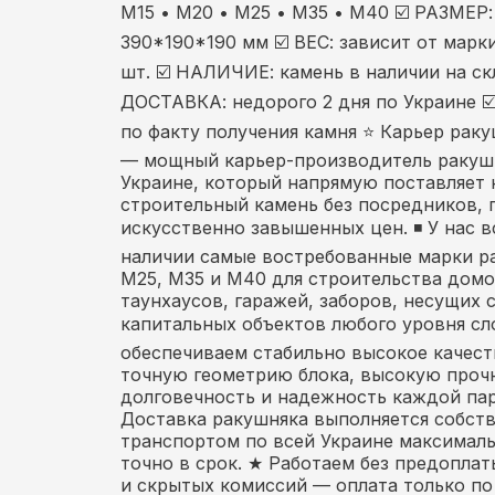
М15 • М20 • М25 • М35 • М40 ☑️ РАЗМЕР
390*190*190 мм ☑️ ВЕС: зависит от марки 
шт. ☑️ НАЛИЧИЕ: камень в наличии на скл
ДОСТАВКА: недорого 2 дня по Украине ☑
по факту получения камня ⭐ Карьер ра
— мощный карьер-производитель ракуш
Украине, который напрямую поставляет
строительный камень без посредников, 
искусственно завышенных цен. ◾ У нас в
наличии самые востребованные марки р
М25, М35 и М40 для строительства домо
таунхаусов, гаражей, заборов, несущих 
капитальных объектов любого уровня сл
обеспечиваем стабильно высокое качест
точную геометрию блока, высокую проч
долговечность и надежность каждой пар
Доставка ракушняка выполняется собст
транспортом по всей Украине максималь
точно в срок. ★ Работаем без предоплат
и скрытых комиссий — оплата только по