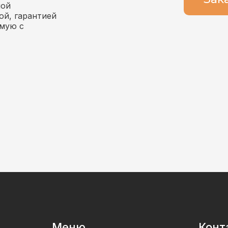
мой
ой, гарантией
ямую с
Меню
Конт