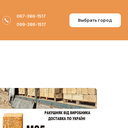
067-386-1517
Выбрать город
099-386-1517