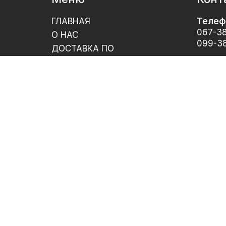
ГЛАВНАЯ
Телеф
067-38
О НАС
099-38
ДОСТАВКА ПО
УКРАИНЕ
Email
КУПИТЬ РАКУШНЯК
odessk
ОДЕССА
Адрес
СТАТЬИ И НОВОСТИ
Юридич
ДОСТАВКА/ОПЛАТА
Украин
КОНТАКТЫ
дорога
КУПИТЬ РАКУШНЯК
Одеськ
М35
КАМЕНЬ РАКУШНЯК
UA
ий
RU