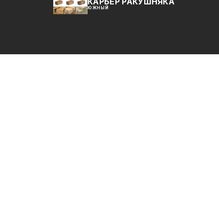
КАРЬЕР РАКУШНЯКА
ЮЖНЫЙ
Купить ракушняк от производителя — Одесск
Карьер ракушняка Южный. Производство и
продажа ракушняка напрямую с карьера в
Одессе без посредников. Камень ракушняк в