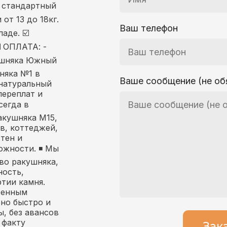
: стандартный
от 13 до 18кг.
Ваш телефон
аде. ☑️
️ ОПЛАТА: -
кушняка Южный
няка №1 в
Ваше сообщение (не об
 натуральный
переплат и
сегда в
акушняка М15,
в, коттеджей,
стен и
ожности. ◾ Мы
во ракушняка,
ность,
тии камня.
венным
но быстро и
ы, без авансов
 факту