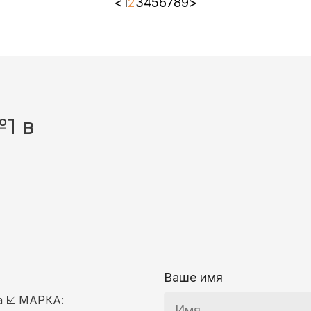
<
1
2
3
4
5
6
7
8
9
>
1 в
Ваше имя
ка ☑️ МАРКА: