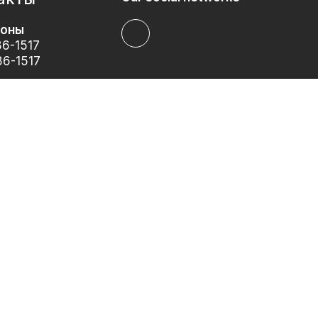
оны
6-1517
6-1517
iykarer@gmail.com
еский адрес:
а, Люстдорфська
, 120, Одеса,
а область, 65000