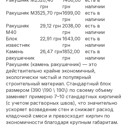
грн
грн
наличии
Ракушняк М35
25,70 грн
1699,00
есть в
грн
наличии
Ракушняк
29,12 грн
2038,00
есть в
М40
грн
наличии
Блок
22,91 грн
1643,00
есть в
известняк
грн
наличии
Камень
26,47 грн
1852,00
есть в
ракушечник
грн
наличии
Ракушняк (камень ракушечник)
— это
действительно крайне экономичный,
экологически чистый и популярный
строительный материал.
Стандартный блок
размером (390 \190 \ 190\) по своему объему
заменяет примерно 7–10 стандартных кирпичей
(с учетом растворных швов), что значительно
ускоряет возведение стен
и снижает расход
кладочной смеси и превосходит кирпич по
экономичности благодаря крупным габаритам.