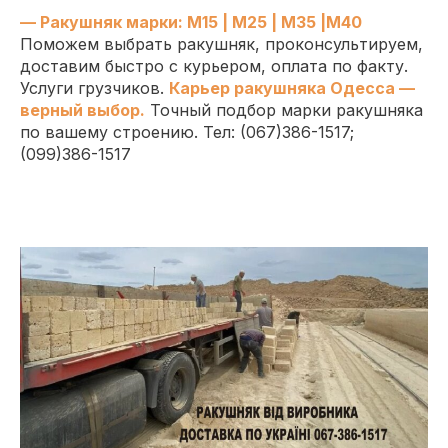
— Ракушняк марки: М15 | М25 | М35 |М40
Поможем выбрать ракушняк, проконсультируем,
доставим быстро с курьером, оплата по факту.
Услуги грузчиков.
Карьер ракушняка Одесса —
верный выбор.
Точный подбор марки ракушняка
по вашему строению. Тел: (067)386-1517;
(099)386-1517