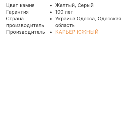
Цвет камня
Желтый, Серый
Гарантия
100 лет
Страна
Украина Одесса, Одесская
производитель
область
Производитель
КАРЬЕР ЮЖНЫЙ
АКЦИЯ НА КАМЕНЬ РАКУШНЯК М35
ЛЕТНЯЯ АКЦИЯ!!! ПРИ ЗАКАЗЕ 3000 ШТ
СКИДКА -10 %
ЦЕНА РАКУШНЯК ПО УКРАИНЕ. КАМЕНЬ
РАКУШНЯК КАРЬЕРНЫЙ ЦЕНА 20-25ГР.