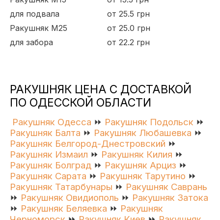
для подвала
от 25.5 грн
Ракушняк М25
от 25.0 грн
для забора
от 22.2 грн
РАКУШНЯК ЦЕНА С ДОСТАВКОЙ
ПО ОДЕССКОЙ ОБЛАСТИ
Ракушняк Одесса
⏩
Ракушняк Подольск
⏩
Ракушняк Балта
⏩
Ракушняк Любашевка
⏩
Ракушняк Белгород-Днестровский
⏩
Ракушняк Измаил
⏩
Ракушняк Килия
⏩
Ракушняк Болград
⏩
Ракушняк Арциз
⏩
Ракушняк Сарата
⏩
Ракушняк Тарутино
⏩
Ракушняк Татарбунары
⏩
Ракушняк Саврань
⏩
Ракушняк Овидиополь
⏩
Ракушняк Затока
⏩
Ракушняк Беляевка
⏩
Ракушняк
Черноморск
⏩
Ракушняк Киев
⏩
Ракушняк