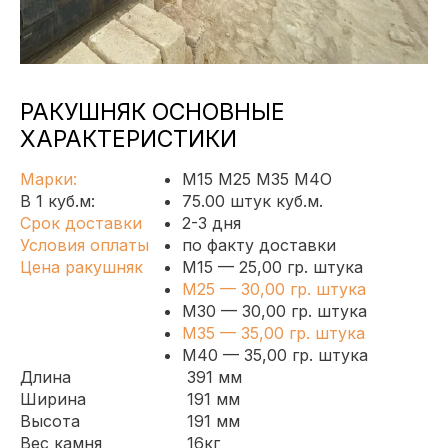
РАКУШНЯК ОСНОВНЫЕ
ХАРАКТЕРИСТИКИ
Марки:
М15 М25 М35 М4О
В 1 куб.м:
75.00 штук куб.м.
Срок доставки
2-3 дня
Условия оплаты
по факту доставки
Цена ракушняк
М15 — 25
,00
гр. штука
М25 — 30
,00
гр. штука
М30 — 30
,00
гр. штука
М35 — 35
,00
гр. штука
М40 — 35
,00
гр. штука
Длина
391 мм
Ширина
191 мм
Высота
191 мм
Вес камня
16кг