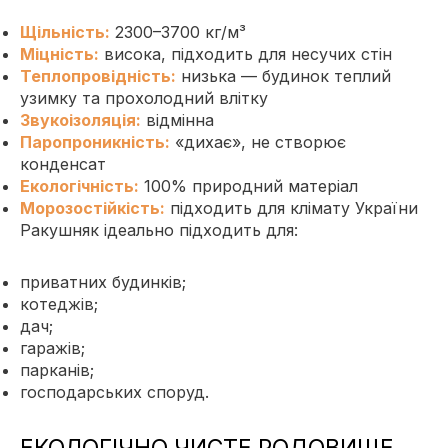
Щільність:
2300–3700 кг/м³
Міцність:
висока, підходить для несучих стін
Теплопровідність:
низька — будинок теплий
узимку та прохолодний влітку
Звукоізоляція:
відмінна
Паропроникність:
«дихає», не створює
конденсат
Екологічність:
100% природний матеріал
Морозостійкість:
підходить для клімату України
Ракушняк ідеально підходить для:
приватних будинків;
котеджів;
дач;
гаражів;
парканів;
господарських споруд.
ЕКОЛОГІЧНО ЧИСТЕ РОДОВИЩЕ