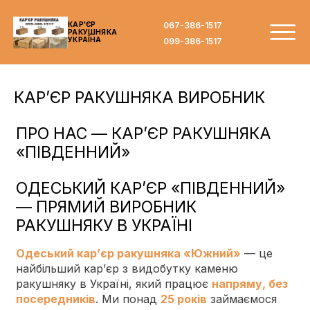
067-386-1517
КАР'ЄР
РАКУШНЯКА
УКРАЇНА
099-386-1517
КАР’ЄР РАКУШНЯКА ВИРОБНИК
ПРО НАС — КАР’ЄР РАКУШНЯКА
«ПІВДЕННИЙ»
ОДЕСЬКИЙ КАР’ЄР «ПІВДЕННИЙ»
— ПРЯМИЙ ВИРОБНИК
РАКУШНЯКУ В УКРАЇНІ
Одеський кар’єр ракушняка «Южний»
— це
найбільший кар’єр з видобутку каменю
ракушняку в Україні, який працює
напряму, без
посередників
. Ми понад
25 років
займаємося