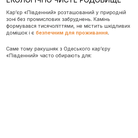
Кар’єр «Південний» розташований у природній
зоні без промислових забруднень. Камінь
формувався тисячоліттями, не містить шкідливих
домішок і є
безпечним для проживання
.
Саме тому ракушняк з Одеського кар’єру
«Південний» часто обирають для:
житлового будівництва;
будинків для постійного проживання;
енергоефективних проєктів.
ДОСТАВКА РАКУШНЯКУ ПО ВСІЙ
УКРАЇНІ
Ми організовуємо
доставку ракушняку по всій
Україні
: