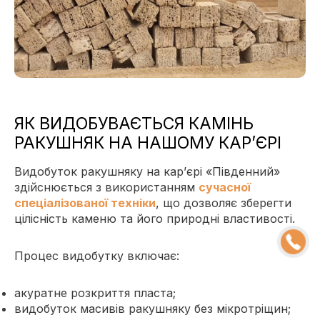
ЯК ВИДОБУВАЄТЬСЯ КАМІНЬ
РАКУШНЯК НА НАШОМУ КАР’ЄРІ
Видобуток ракушняку на кар’єрі «Південний»
здійснюється з використанням
сучасної
спеціалізованої техніки
, що дозволяє зберегти
цілісність каменю та його природні властивості.
Процес видобутку включає:
акуратне розкриття пласта;
видобуток масивів ракушняку без мікротріщин;