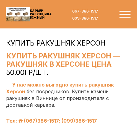
067-386-1517
КАРЬЕР
РАКУШНЯКА
ЮЖНЫЙ
099-386-1517
КУПИТЬ РАКУШНЯК ХЕРСОН
КУПИТЬ РАКУШНЯК ХЕРСОН —
РАКУШНЯК В ХЕРСОНЕ ЦЕНА
50.00ГР/ШТ.
— У нас можно выгодно купить ракушняк
Херсон
без посредников.
Купить камень
ракушняк в Виннице от производителя
с
доставкой карьера.
Тел: ☎️ (067)386-1517; (099)386-1517