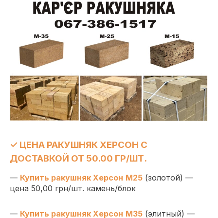
✓ ЦЕНА РАКУШНЯК ХЕРСОН С
ДОСТАВКОЙ ОТ 50.00 ГР/ШТ.
—
Купить ракушняк Херсон
М25
(золотой) —
цена 50,00 грн/шт. камень/блок
—
Купить ракушняк Херсон
М35
(элитный) —