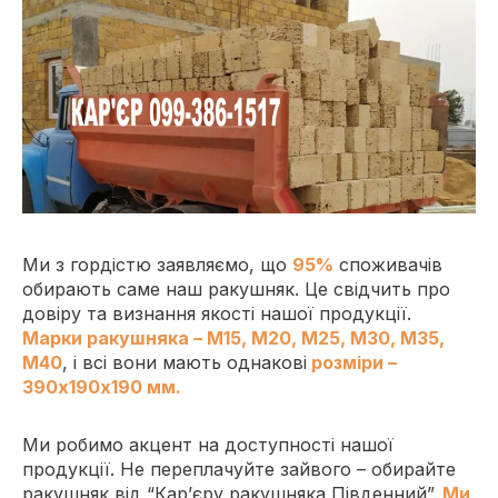
Ми з гордістю заявляємо, що
95%
споживачів
обирають саме наш ракушняк. Це свідчить про
довіру та визнання якості нашої продукції.
Марки ракушняка – М15, М20, М25, М30, М35,
М40
, і всі вони мають однакові
розміри –
390х190х190 мм.
Ми робимо акцент на доступності нашої
продукції. Не переплачуйте зайвого – обирайте
ракушняк від “Кар’єру ракушняка Південний”.
Ми