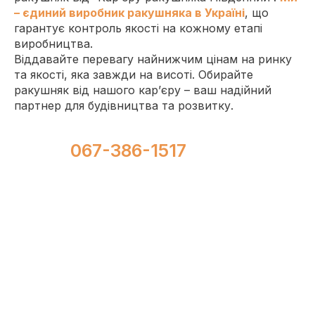
– єдиний виробник ракушняка в Україні
, що
гарантує контроль якості на кожному етапі
виробництва.
Віддавайте перевагу найнижчим цінам на ринку
та якості, яка завжди на висоті. Обирайте
ракушняк від нашого кар’єру – ваш надійний
партнер для будівництва та розвитку.
067-386-1517
099-386-1517
МАРКИ РАКУШНЯКА
КУПИТИ РАКУШНЯК M25
Розмір: 400*200*200 мм