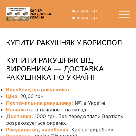
067-386-1517
КАР'ЄР
РАКУШНЯКА
УКРАЇНА
099-386-1517
КУПИТИ РАКУШНЯК У БОРИСПОЛІ
КУПИТИ РАКУШНЯК ВІД
ВИРОБНИКА — ДОСТАВКА
РАКУШНЯКА ПО УКРАЇНІ
Виробництво ракушняка
Ціна:
20,00 грн.
Постачальник ракушняку:
№1 в Україні
Наявність:
в наявності на складі.
Доставка:
1000 грн. Без передоплати,Вартість
розраховується окремо.
Ракушняк від виробника:
Кар’єр-виробник