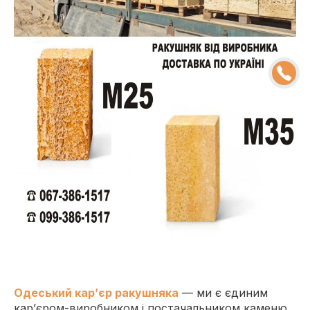
Одеський кар’єр ракушняка
— ми є єдиним
кар’єром-виробником і постачальником каменю