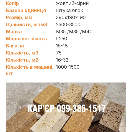
Колір
жовтий-сірий
Базова одиниця
штука блок
Розмір, мм
390х190х190
Щільність, кг/м3
2500-3500
Марка
М35
/
М35
/
М40
Морозостійкість
F250
Вага, кг
15-18
Кількість, м3
75
Кількість, м2
16-32
Кількість в машині,
1000-1500
шт