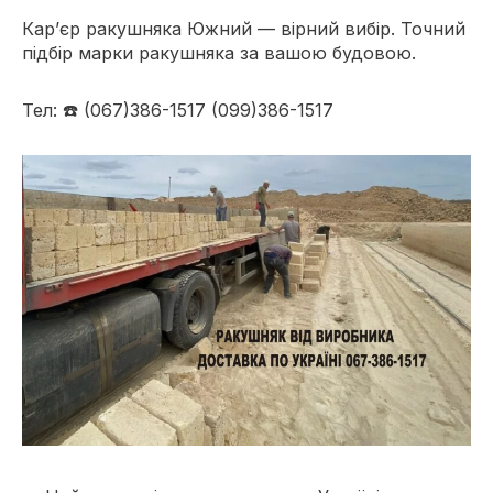
Кар’єр ракушняка Южний — вірний вибір. Точний
підбір марки ракушняка за вашою будовою.
Тел: ☎️ (067)386-1517 (099)386-1517